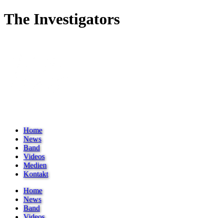
The Investigators
Home
News
Band
Videos
Medien
Kontakt
Home
News
Band
Videos