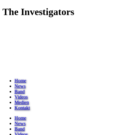
The Investigators
Home
News
Band
Videos
Medien
Kontakt
Home
News
Band
Videos