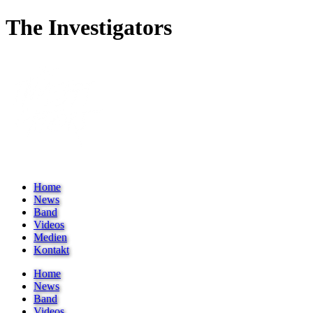
The Investigators
Home
News
Band
Videos
Medien
Kontakt
Home
News
Band
Videos