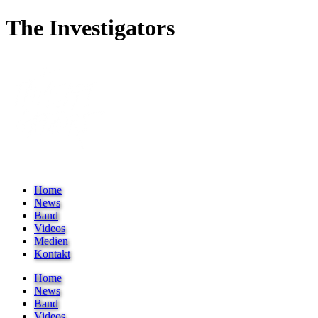
The Investigators
Home
News
Band
Videos
Medien
Kontakt
Home
News
Band
Videos