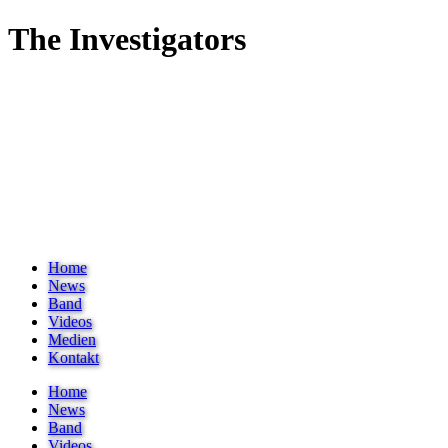
The Investigators
Home
News
Band
Videos
Medien
Kontakt
Home
News
Band
Videos